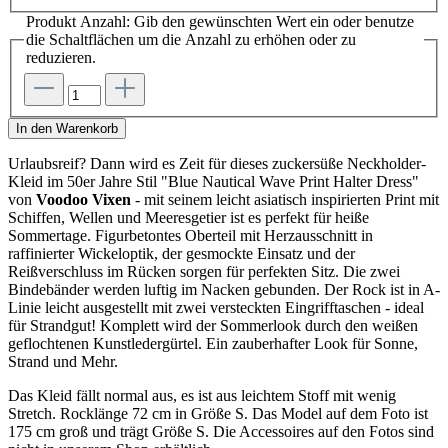
Produkt Anzahl: Gib den gewünschten Wert ein oder benutze
die Schaltflächen um die Anzahl zu erhöhen oder zu
reduzieren.
In den Warenkorb
Urlaubsreif? Dann wird es Zeit für dieses zuckersüße Neckholder-
Kleid im 50er Jahre Stil "Blue Nautical Wave Print Halter Dress"
von
Voodoo Vixen
- mit seinem leicht asiatisch inspirierten Print mit
Schiffen, Wellen und Meeresgetier ist es perfekt für heiße
Sommertage. Figurbetontes Oberteil mit Herzausschnitt in
raffinierter Wickeloptik, der gesmockte Einsatz und der
Reißverschluss im Rücken sorgen für perfekten Sitz. Die zwei
Bindebänder werden luftig im Nacken gebunden. Der Rock ist in A-
Linie leicht ausgestellt mit zwei versteckten Eingrifftaschen - ideal
für Strandgut! Komplett wird der Sommerlook durch den weißen
geflochtenen Kunstledergürtel. Ein zauberhafter Look für Sonne,
Strand und Mehr.
Das Kleid fällt normal aus, es ist aus leichtem Stoff mit wenig
Stretch. Rocklänge 72 cm in Größe S. Das Model auf dem Foto ist
175 cm groß und trägt Größe S. Die Accessoires auf den Fotos sind