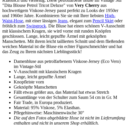
Klassisch und vielseitig: Diese petrolfarbene Bluse im Vintage Stil
"Dita Blouse Petrol Tricot Deluxe" von
Very Cherry
aus
hochwertigem Viskose-Jersey passt perfekt zu Looks der 1950er
und 1960er Jahre. Kombinieren Sie sie mit Ihrer liebsten
High-
Waist-Hose
, mit einer lässigen
Jeans
, elegant zum
Pencil Skirt
oder
fröhlich zum
Swingrock
. Die Bluse hat einen schönen V-Ausschnitt
mit klassischem Kragen, sie wird vorne mit runden Knöpfen
geschlossen. Lange, leicht gepuffte Ärmel mit geknöpften
Manschetten. Mit ihrem leicht taillierten Schnitt und dem fließenden
weichen Material ist die Bluse ein echter Figurschmeichler und hat
das Zeug zu Ihrem nächsten Lieblingsstück!
Damenbluse aus petrolfarbenem Viskose-Jersey (Eco Vero)
im Vintage-Stil
V-Ausschnitt mit klassischem Kragen
Lange, leicht gepuffte Ärmel
Knopfleiste vorn
Geknöpfte Manschetten
Fällt etwas größer aus, das Material hat etwas Stretch
Gesamtlänge von der Schulter zum Saum 54 cm in Gr. M
Fair Trade, in Europa produziert.
Material: 95% Viskose, 5% Elasthan.
Pflegehinweise: Maschinenwäsche 30°
Die auf den Fotos abgebildete Hose ist nicht im Lieferumfang
enthalten und nicht in unserem Shop erhältlich.