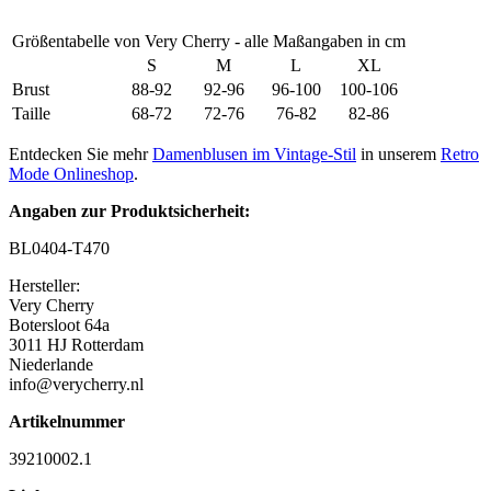
Größentabelle von Very Cherry - alle Maßangaben in cm
S
M
L
XL
Brust
88-92
92-96
96-100
100-106
Taille
68-72
72-76
76-82
82-86
Entdecken Sie mehr
Damenblusen im Vintage-Stil
in unserem
Retro
Mode Onlineshop
.
Angaben zur Produktsicherheit:
BL0404-T470
Hersteller:
Very Cherry
Botersloot 64a
3011 HJ Rotterdam
Niederlande
info@verycherry.nl
Artikelnummer
39210002.1