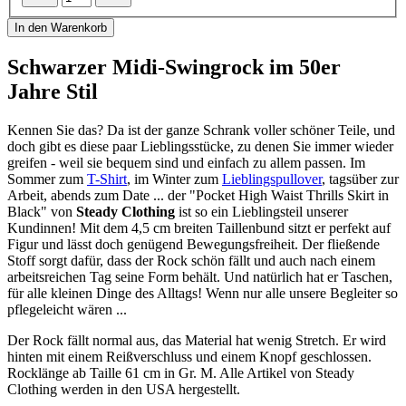
In den Warenkorb
Schwarzer Midi-Swingrock im 50er
Jahre Stil
Kennen Sie das? Da ist der ganze Schrank voller schöner Teile, und
doch gibt es diese paar Lieblingsstücke, zu denen Sie immer wieder
greifen - weil sie bequem sind und einfach zu allem passen. Im
Sommer zum
T-Shirt
, im Winter zum
Lieblingspullover
, tagsüber zur
Arbeit, abends zum Date ... der "Pocket High Waist Thrills Skirt in
Black" von
Steady Clothing
ist so ein Lieblingsteil unserer
Kundinnen! Mit dem 4,5 cm breiten Taillenbund sitzt er perfekt auf
Figur und lässt doch genügend Bewegungsfreiheit. Der fließende
Stoff sorgt dafür, dass der Rock schön fällt und auch nach einem
arbeitsreichen Tag seine Form behält. Und natürlich hat er Taschen,
für alle kleinen Dinge des Alltags! Wenn nur alle unsere Begleiter so
pflegeleicht wären ...
Der Rock fällt normal aus, das Material hat wenig Stretch. Er wird
hinten mit einem Reißverschluss und einem Knopf geschlossen.
Rocklänge ab Taille 61 cm in Gr. M. Alle Artikel von Steady
Clothing werden in den USA hergestellt.