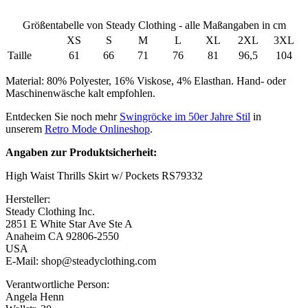
Größentabelle von Steady Clothing - alle Maßangaben in cm
XS
S
M
L
XL
2XL
3XL
Taille
61
66
71
76
81
96,5
104
Material: 80% Polyester, 16% Viskose, 4% Elasthan. Hand- oder
Maschinenwäsche kalt empfohlen.
Entdecken Sie noch mehr
Swingröcke im 50er Jahre Stil
in
unserem
Retro Mode Onlineshop
.
Angaben zur Produktsicherheit:
High Waist Thrills Skirt w/ Pockets RS79332
Hersteller:
Steady Clothing Inc.
2851 E White Star Ave Ste A
Anaheim CA 92806-2550
USA
E-Mail: shop@steadyclothing.com
Verantwortliche Person:
Angela Henn