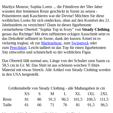
Marilyn Monroe, Sophia Loren ... die Filmdiven der 50er Jahre
wussten ihre femininen Reize geschickt in Szene zu setzen -
Präsentieren statt Kaschieren war die Devise! Möchten Sie diese
weiblichen Looks für sich entdecken, ohne auf den Komfort des 21.
Jahrhunderts zu verzichten? Dann ist dieses figurbetonte
cremefarbene Oberteil "Sophia Top in Ivory" von
Steady Clothing
genau das Richtige! Mit dem raffinierten eckigen Ausschnitt setzt es
das Dekolleté raffiniert in Szene, dank der kurzen Ärmel ist es
vielseitig tragbar, ob zur
Marlenehose
, zum
Swingrock
oder
zum
Pencilskirt
. Leicht tailliert ist das Top für einen figurbetonten
Sitz entworfen und schmeichelt so der weiblichen Figur.
Das Oberteil fällt normal aus, Länge von der Schulter zum Saum ca.
58,5 cm in Gr. M. Das Shirt ist aus schönem weichen T-Shirt-
Material mit etwas Stretch. Alle Artikel von Steady Clothing werden
in den USA hergestellt.
Größentabelle von Steady Clothing - alle Maßangaben in cm
XS
S
M
L
XL
1XL
2XL
Brust
81
86
91,5
96,5
101,5
106,5
111,5
Taille
61
66
71
76
81
91,5
96,5