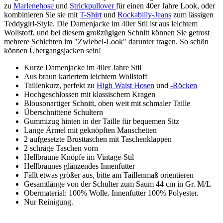
zu
Marlenehose
und
Strickpullover
für einen 40er Jahre Look, oder
kombinieren Sie sie mit
T-Shirt
und
Rockabilly-Jeans
zum lässigen
Teddygirl-Style. Die Damenjacke im 40er Stil ist aus leichtem
Wollstoff, und bei diesem großzügigen Schnitt können Sie getrost
mehrere Schichten im "Zwiebel-Look" darunter tragen. So schön
können Übergangsjacken sein!
Kurze Damenjacke im 40er Jahre Stil
Aus braun kariertem leichtem Wollstoff
Taillenkurz, perfekt zu
High Waist Hosen
und
-Röcken
Hochgeschlossen mit klassischem Kragen
Blousonartiger Schnitt, oben weit mit schmaler Taille
Überschnittene Schultern
Gummizug hinten in der Taille für bequemen Sitz
Lange Ärmel mit geknöpften Manschetten
2 aufgesetzte Brusttaschen mit Taschenklappen
2 schräge Taschen vorn
Hellbraune Knöpfe im Vintage-Stil
Hellbraunes glänzendes Innenfutter
Fällt etwas größer aus, bitte am Taillenmaß orientieren
Gesamtlänge von der Schulter zum Saum 44 cm in Gr. M/L
Obermaterial: 100% Wolle. Innenfutter 100% Polyester.
Nur Reinigung.