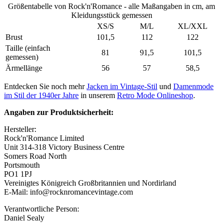
Größentabelle von Rock'n'Romance - alle Maßangaben in cm, am
Kleidungsstück gemessen
XS/S
M/L
XL/XXL
Brust
101,5
112
122
Taille (einfach
81
91,5
101,5
gemessen)
Ärmellänge
56
57
58,5
Entdecken Sie noch mehr
Jacken im Vintage-Stil
und
Damenmode
im Stil der 1940er Jahre
in unserem
Retro Mode Onlineshop
.
Angaben zur Produktsicherheit:
Hersteller:
Rock'n'Romance Limited
Unit 314-318 Victory Business Centre
Somers Road North
Portsmouth
PO1 1PJ
Vereinigtes Königreich Großbritannien und Nordirland
E-Mail: info@rocknromancevintage.com
Verantwortliche Person:
Daniel Sealy