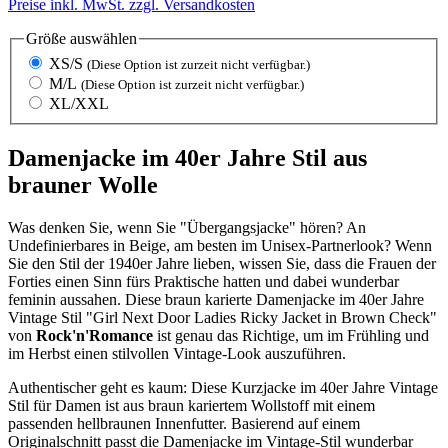
Preise inkl. MwSt. zzgl. Versandkosten
Größe
auswählen
XS/S
(Diese Option ist zurzeit nicht verfügbar.)
M/L
(Diese Option ist zurzeit nicht verfügbar.)
XL/XXL
Damenjacke im 40er Jahre Stil aus
brauner Wolle
Was denken Sie, wenn Sie "Übergangsjacke" hören? An
Undefinierbares in Beige, am besten im Unisex-Partnerlook? Wenn
Sie den Stil der 1940er Jahre lieben, wissen Sie, dass die Frauen der
Forties einen Sinn fürs Praktische hatten und dabei wunderbar
feminin aussahen. Diese braun karierte Damenjacke im 40er Jahre
Vintage Stil "Girl Next Door Ladies Ricky Jacket in Brown Check"
von
Rock'n'Romance
ist genau das Richtige, um im Frühling und
im Herbst einen stilvollen Vintage-Look auszuführen.
Authentischer geht es kaum: Diese Kurzjacke im 40er Jahre Vintage
Stil für Damen ist aus braun kariertem Wollstoff mit einem
passenden hellbraunen Innenfutter. Basierend auf einem
Originalschnitt passt die Damenjacke im Vintage-Stil wunderbar