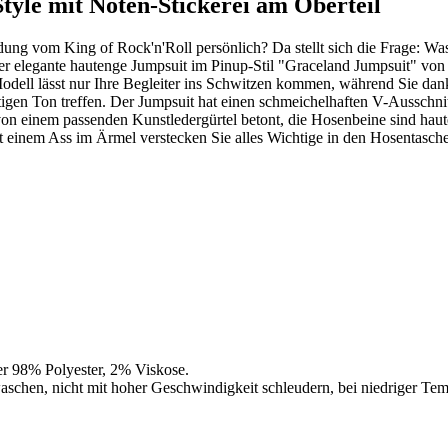
yle mit Noten-Stickerei am Oberteil
ladung vom King of Rock'n'Roll persönlich? Da stellt sich die Frage: W
ser elegante hautenge Jumpsuit im Pinup-Stil "Graceland Jumpsuit" vo
odell lässt nur Ihre Begleiter ins Schwitzen kommen, während Sie dank 
igen Ton treffen. Der Jumpsuit hat einen schmeichelhaften V-Ausschnitt,
n einem passenden Kunstledergürtel betont, die Hosenbeine sind haut
t einem Ass im Ärmel verstecken Sie alles Wichtige in den Hosentasch
er 98% Polyester, 2% Viskose.
schen, nicht mit hoher Geschwindigkeit schleudern, bei niedriger Tem