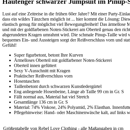
Hautenger schwarzer Jumpsuit im Pinup-St
Lust auf eine Zeitreise in die frühen 60er Jahre? Mit einer Party-Ein
dass ein wildes Tänzchen möglich ist ... hier kommt die Lösung: Die
elastisch genug für möglichst viel Bewegungfreiheit! Das ärmellose M
und mit der goldfarbenen Noten-Stickerei am Oberteil genau den richt
abgerundeten Kragen umrahmt wird. Die schmale Pinup-Taille wird vo
bequemes Ein- und Aussteigen sorgt der Reißverschluss vorn und stat
Gefühl!
Super figurbetont, betont Ihre Kurven
Ärmelloses Oberteil mit goldfarbener Noten-Stickerei
Oberteil innen gefüttert
Sexy V-Ausschnitt mit Kragen
Praktischer Reißverschluss vorn
Hosentaschen
Taillenbetont durch schwarzen Kunstledergürtel
Eng anliegende Hosenbeine, Länge ab Taille 99 cm in Gr. S
Fällt normal aus, Material hat viel Stretch
Gesamtlänge 136 cm in Gr. S
Material: 74% Viskose, 24% Polyamid, 2% Elasthan. Innenfutt
Pflegehinweise: Hand- oder Maschinenwäsche kalt, auf links wa
Größentabelle von Rebel Love Clothing - alle Maßangaben in cm