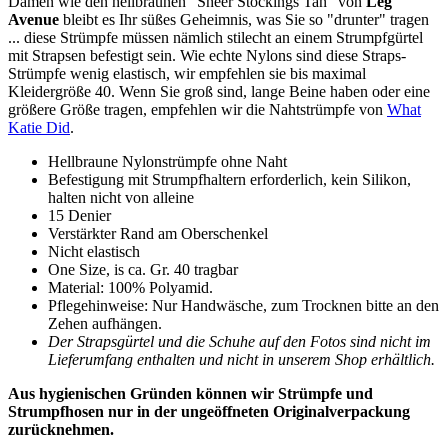
Damen wie den hellbraunen "Sheer Stockings Tan" von
Leg
Avenue
bleibt es Ihr süßes Geheimnis, was Sie so "drunter" tragen
... diese Strümpfe müssen nämlich stilecht an einem Strumpfgürtel
mit Strapsen befestigt sein. Wie echte Nylons sind diese Straps-
Strümpfe wenig elastisch, wir empfehlen sie bis maximal
Kleidergröße 40. Wenn Sie groß sind, lange Beine haben oder eine
größere Größe tragen, empfehlen wir die Nahtstrümpfe von
What
Katie Did
.
Hellbraune Nylonstrümpfe ohne Naht
Befestigung mit Strumpfhaltern erforderlich, kein Silikon,
halten nicht von alleine
15 Denier
Verstärkter Rand am Oberschenkel
Nicht elastisch
One Size, is ca. Gr. 40 tragbar
Material: 100% Polyamid.
Pflegehinweise: Nur Handwäsche, zum Trocknen bitte an den
Zehen aufhängen.
Der Strapsgürtel und die Schuhe auf den Fotos sind nicht im
Lieferumfang enthalten und nicht in unserem Shop erhältlich.
Aus hygienischen Gründen können wir Strümpfe und
Strumpfhosen nur in der ungeöffneten Originalverpackung
zurücknehmen.