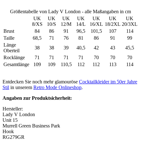
Größentabelle von Lady V London - alle Maßangaben in cm
UK
UK
UK
UK
UK
UK
UK
8/XS
10/S
12/M
14/L
16/XL
18/2XL
20/3XL
Brust
84
86
91
96,5
101,5
107
114
Taille
68,5
71
76
81
86
91
99
Länge
38
38
39
40,5
42
43
45,5
Oberteil
Rocklänge
71
71
71
71
70
70
70
Gesamtlänge
109
109
110,5
112
112
113
114
Entdecken Sie noch mehr glamouröse
Cocktailkleider im 50er Jahre
Stil
in unserem
Retro Mode Onlineshop
.
Angaben zur Produktsicherheit:
Hersteller:
Lady V London
Unit 15
Murrell Green Business Park
Hook
RG279GR