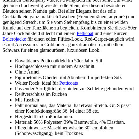
genau so hochwertig wie der edle Stein, der diesem besonderen
Blauton seinen Namen gab. Bei aller Eleganz hat das edle
Cocktailkleid ganz praktisch Taschen (Freudentränen, anyone?) und
genügend Stretch, um Sie vom Stehempfang bis zu einer wilden
Runde auf der Tanzfläche zu begleiten. Kombinieren Sie dieses 50er
Jahre Cocktailkleid stilecht mit einem
Petticoat
und einer kurzen
Bolerojacke
für einen edlen Fifties-Look. Red-Carpet-tauglich wird
es mit Accessoires in Gold oder - ganz dramatisch - mit edlem
Schwarz für einen glamourösen, luxuriösen Look.
Royalblaues Petticoatkleid im 50er Jahre Stil
Hochgeschlossen mit rundem Ausschnitt
Ohne Ärmel
Figurbetontes Oberteil mit Abnähern für perfekten Sitz
Weiter Rock, ideal für
Petticoats
Passender Stoffgürtel, der hinten zur Schleife gebunden wird
Reißverschluss im Rücken
Mit Taschen
Fällt normal aus, das Material hat etwas Stretch. Gr. S passt
einer Konfektionsgröße 36, M einer 38 etc.
Hergestellt in Großbritannien.
Material: 56% Polyester, 39% Baumwolle, 4% Elasthan.
Pflegehinweise: Maschinenwäsche 30° empfohlen
(Schonwaschgang), kein Trockner.