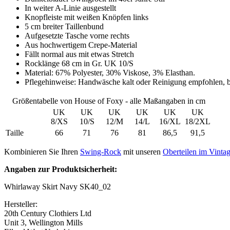
In weiter A-Linie ausgestellt
Knopfleiste mit weißen Knöpfen links
5 cm breiter Taillenbund
Aufgesetzte Tasche vorne rechts
Aus hochwertigem Crepe-Material
Fällt normal aus mit etwas Stretch
Rocklänge 68 cm in Gr. UK 10/S
Material: 67% Polyester, 30% Viskose, 3% Elasthan.
Pflegehinweise: Handwäsche kalt oder Reinigung empfohlen, be
Größentabelle von House of Foxy - alle Maßangaben in cm
UK
UK
UK
UK
UK
UK
8/XS
10/S
12/M
14/L
16/XL
18/2XL
Taille
66
71
76
81
86,5
91,5
Kombinieren Sie Ihren
Swing-Rock
mit unseren
Oberteilen im Vintag
Angaben zur Produktsicherheit:
Whirlaway Skirt Navy SK40_02
Hersteller:
20th Century Clothiers Ltd
Unit 3, Wellington Mills