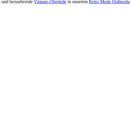
l
und bezaubernde
Vintage-Oberteile
in unserem
Retro Mode Onlinesh