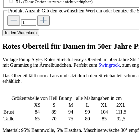
XL
(Diese Option ist zurzeit nicht verfügbar.)
Produkt Anzahl: Gib den gewünschten Wert ein oder benutze die S
In den Warenkorb
Rotes Oberteil für Damen im 50er Jahre Pi
Vintage Pinup Style: Rotes Stretch-Jersey-Oberteil im 50er Jahre St
mit Gummizug im Ärmelbündchen. Perfekt zum
Swingrock
, zum en
Das Oberteil fällt normal aus und sitzt durch den Stretchanteil sch
erhältlich.
Größentabelle von Hell Bunny - alle Maßangaben in cm
XS
S
M
L
XL
2XL
Brust
84
89
94
99
104
111,5
Taille
65
70
75
80
85
92,5
Material: 95% Baumwolle, 5% Elasthan. Maschinenwäsche 30° empf