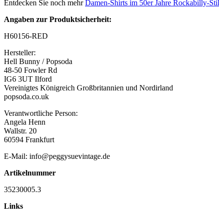
Entdecken Sie noch mehr
Damen-Shirts im 50er Jahre Rockabilly-Sti
Angaben zur Produktsicherheit:
H60156-RED
Hersteller:
Hell Bunny / Popsoda
48-50 Fowler Rd
IG6 3UT Ilford
Vereinigtes Königreich Großbritannien und Nordirland
popsoda.co.uk
Verantwortliche Person:
Angela Henn
Wallstr. 20
60594 Frankfurt
E-Mail: info@peggysuevintage.de
Artikelnummer
35230005.3
Links