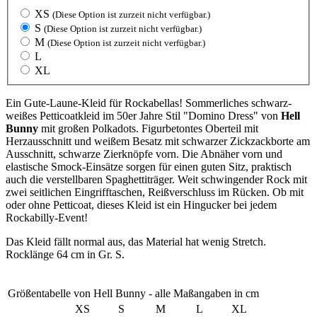
XS
(Diese Option ist zurzeit nicht verfügbar.)
S
(Diese Option ist zurzeit nicht verfügbar.)
M
(Diese Option ist zurzeit nicht verfügbar.)
L
XL
Ein Gute-Laune-Kleid für Rockabellas! Sommerliches schwarz-
weißes Petticoatkleid im 50er Jahre Stil "Domino Dress" von
Hell
Bunny
mit großen Polkadots. Figurbetontes Oberteil mit
Herzausschnitt und weißem Besatz mit schwarzer Zickzackborte am
Ausschnitt, schwarze Zierknöpfe vorn. Die Abnäher vorn und
elastische Smock-Einsätze sorgen für einen guten Sitz, praktisch
auch die verstellbaren Spaghettiträger. Weit schwingender Rock mit
zwei seitlichen Eingrifftaschen, Reißverschluss im Rücken. Ob mit
oder ohne Petticoat, dieses Kleid ist ein Hingucker bei jedem
Rockabilly-Event!
Das Kleid fällt normal aus, das Material hat wenig Stretch.
Rocklänge 64 cm in Gr. S.
Größentabelle von Hell Bunny - alle Maßangaben in cm
XS
S
M
L
XL