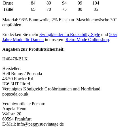
Brust
84
89
94
99
104
Taille
65
70
75
80
85
Material: 98% Baumwolle, 2% Elasthan. Maschinenwäsche 30°
empfohlen.
Entdecken Sie mehr
Swingkleider im Rockabilly-Style
und
50er
Jahre Mode für Damen
in unserem
Retro Mode Onlineshop
.
Angaben zur Produktsicherheit:
H40476-BLK
Hersteller:
Hell Bunny / Popsoda
48-50 Fowler Rd
IG6 3UT Ilford
Vereinigtes Königreich Großbritannien und Nordirland
popsoda.co.uk
Verantwortliche Person:
Angela Henn
Wallstr. 20
60594 Frankfurt
E-Mail: info@peggysuevintage.de