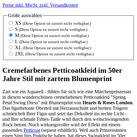
Preise inkl. MwSt. zzgl. Versandkosten
Größe
auswählen
XS
(Diese Option ist zurzeit nicht verfügbar.)
S
(Diese Option ist zurzeit nicht verfügbar.)
M
(Diese Option ist zurzeit nicht verfügbar.)
L
(Diese Option ist zurzeit nicht verfügbar.)
XL
(Diese Option ist zurzeit nicht verfügbar.)
2XL
(Diese Option ist zurzeit nicht verfügbar.)
Cremefarbenes Petticoatkleid im 50er
Jahre Stil mit zartem Blumenprint
Zart wie ein Aquarell - fühlen Sie sich wie eine Märchenprinzessin
in diesem wunderschönen cremefarbenen Petticoatkleid "Spring
Petal Swing Dress" mit Blumenprint von
Hearts & Roses London
.
Das figurbetonte Oberteil mit Herzausschnitt und breiten Trägern
schmeichelt Ihrer Figur und setzt das Dekolleté ins rechte Licht -
und Ihre schmale Fifties-Taille wird durch den weitschwingenden
Rock betont. Noch wirkungsvoller wird der Effekt mit einem
passenden
Petticoat
(separat erhältlich). Weil auch Prinzessinnen
einen Sinn fürs Praktische haben, hat dieses Swingkleid im 50er