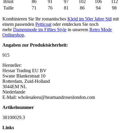
Brust
86
91
97
102
106
112
Taille
71
76
81
86
94
98
Kombinieren Sie Ihr romantisches
Kleid im 50er Jahre Stil
mit
einem passenden
Petticoat
oder entdecken Sie noch
mehr
Damenmode im Fifties Style
in unserem
Retro Mode
Onlineshop
.
Angaben zur Produktsicherheit:
915
Hersteller:
Hessar Trading EU BV
Swane Blankestraat 10
Rotterdam, Zuid-Holland
3044EM NL
Niederlande
E-Mail: wholesaleeu@heartsandroseslondon.com
Artikelnummer
38100029.3
Links