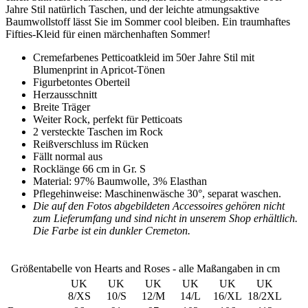
Jahre Stil natürlich Taschen, und der leichte atmungsaktive
Baumwollstoff lässt Sie im Sommer cool bleiben. Ein traumhaftes
Fifties-Kleid für einen märchenhaften Sommer!
Cremefarbenes Petticoatkleid im 50er Jahre Stil mit
Blumenprint in Apricot-Tönen
Figurbetontes Oberteil
Herzausschnitt
Breite Träger
Weiter Rock, perfekt für Petticoats
2 versteckte Taschen im Rock
Reißverschluss im Rücken
Fällt normal aus
Rocklänge 66 cm in Gr. S
Material: 97% Baumwolle, 3% Elasthan
Pflegehinweise: Maschinenwäsche 30°, separat waschen.
Die auf den Fotos abgebildeten Accessoires gehören nicht
zum Lieferumfang und sind nicht in unserem Shop erhältlich.
Die Farbe ist ein dunkler Cremeton.
Größentabelle von Hearts and Roses - alle Maßangaben in cm
UK
UK
UK
UK
UK
UK
8/XS
10/S
12/M
14/L
16/XL
18/2XL