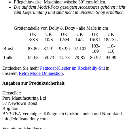
Pflegehinweise: Maschinenwäsche 30° empfohlen.
Die auf dem Model-Foto gezeigten Accessoires gehören nicht
zum Lieferumfang und sind nicht in unserem Shop erhältlich.
Größentabelle von Dolly & Dotty - alle Maße in cm
UK
UK
UK
UK
UK
UK
8/XS
10/S
12/M
14/L
16/XL
18/2XL
103-
110-
Brust
83-86
87-91
93-96
97-102
109
116
Taille
65-68
69-73
74-78
79-85
86-92
93-99
Entdecken Sie mehr
Petticoat-Kleider im Rockabilly-Stil
in
unserem
Retro Mode Onlineshop
.
Angaben zur Produktsicherheit:
Hersteller:
Pure Manufacturing Ltd
57 Newtown Road
Brighton
BN3 7BA Vereinigtes Königreich Großbritannien und Nordirland
info@dollyanddotty.com
Verantwortliche Person: