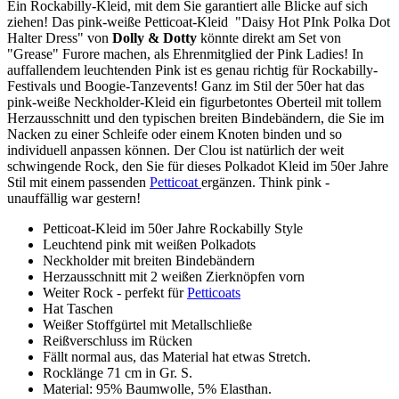
Ein Rockabilly-Kleid, mit dem Sie garantiert alle Blicke auf sich
ziehen! Das pink-weiße Petticoat-Kleid "Daisy Hot PInk Polka Dot
Halter Dress" von
Dolly & Dotty
könnte direkt am Set von
"Grease" Furore machen, als Ehrenmitglied der Pink Ladies! In
auffallendem leuchtenden Pink ist es genau richtig für Rockabilly-
Festivals und Boogie-Tanzevents! Ganz im Stil der 50er hat das
pink-weiße Neckholder-Kleid ein figurbetontes Oberteil mit tollem
Herzausschnitt und den typischen breiten Bindebändern, die Sie im
Nacken zu einer Schleife oder einem Knoten binden und so
individuell anpassen können. Der Clou ist natürlich der weit
schwingende Rock, den Sie für dieses Polkadot Kleid im 50er Jahre
Stil mit einem passenden
Petticoat
ergänzen. Think pink -
unauffällig war gestern!
Petticoat-Kleid im 50er Jahre Rockabilly Style
Leuchtend pink mit weißen Polkadots
Neckholder mit breiten Bindebändern
Herzausschnitt mit 2 weißen Zierknöpfen vorn
Weiter Rock - perfekt für
Petticoats
Hat Taschen
Weißer Stoffgürtel mit Metallschließe
Reißverschluss im Rücken
Fällt normal aus, das Material hat etwas Stretch.
Rocklänge 71 cm in Gr. S.
Material: 95% Baumwolle, 5% Elasthan.