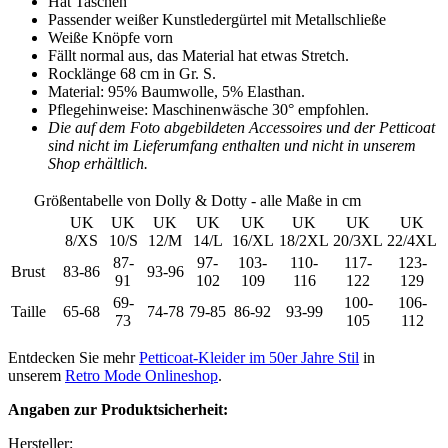
Hat Taschen
Passender weißer Kunstledergürtel mit Metallschließe
Weiße Knöpfe vorn
Fällt normal aus, das Material hat etwas Stretch.
Rocklänge 68 cm in Gr. S.
Material: 95% Baumwolle, 5% Elasthan.
Pflegehinweise: Maschinenwäsche 30° empfohlen.
Die auf dem Foto abgebildeten Accessoires und der Petticoat
sind nicht im Lieferumfang enthalten und nicht in unserem
Shop erhältlich.
Größentabelle von Dolly & Dotty - alle Maße in cm
UK
UK
UK
UK
UK
UK
UK
UK
8/XS
10/S
12/M
14/L
16/XL
18/2XL
20/3XL
22/4XL
87-
97-
103-
110-
117-
123-
Brust
83-86
93-96
91
102
109
116
122
129
69-
100-
106-
Taille
65-68
74-78
79-85
86-92
93-99
73
105
112
Entdecken Sie mehr
Petticoat-Kleider im 50er Jahre Stil
in
unserem
Retro Mode Onlineshop
.
Angaben zur Produktsicherheit:
Hersteller: