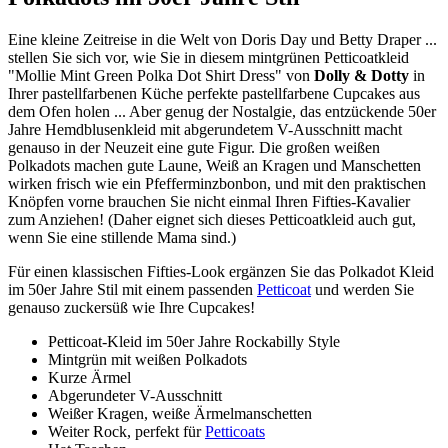
Eine kleine Zeitreise in die Welt von Doris Day und Betty Draper ...
stellen Sie sich vor, wie Sie in diesem mintgrünen Petticoatkleid
"Mollie Mint Green Polka Dot Shirt Dress" von
Dolly & Dotty
in
Ihrer pastellfarbenen Küche perfekte pastellfarbene Cupcakes aus
dem Ofen holen ... Aber genug der Nostalgie, das entzückende 50er
Jahre Hemdblusenkleid mit abgerundetem V-Ausschnitt macht
genauso in der Neuzeit eine gute Figur. Die großen weißen
Polkadots machen gute Laune, Weiß an Kragen und Manschetten
wirken frisch wie ein Pfefferminzbonbon, und mit den praktischen
Knöpfen vorne brauchen Sie nicht einmal Ihren Fifties-Kavalier
zum Anziehen! (Daher eignet sich dieses Petticoatkleid auch gut,
wenn Sie eine stillende Mama sind.)
Für einen klassischen Fifties-Look ergänzen Sie das Polkadot Kleid
im 50er Jahre Stil mit einem passenden
Petticoat
und werden Sie
genauso zuckersüß wie Ihre Cupcakes!
Petticoat-Kleid im 50er Jahre Rockabilly Style
Mintgrün mit weißen Polkadots
Kurze Ärmel
Abgerundeter V-Ausschnitt
Weißer Kragen, weiße Ärmelmanschetten
Weiter Rock, perfekt für
Petticoats