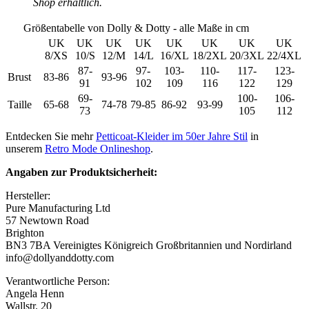
Shop erhältlich.
Größentabelle von Dolly & Dotty - alle Maße in cm
UK
UK
UK
UK
UK
UK
UK
UK
8/XS
10/S
12/M
14/L
16/XL
18/2XL
20/3XL
22/4XL
87-
97-
103-
110-
117-
123-
Brust
83-86
93-96
91
102
109
116
122
129
69-
100-
106-
Taille
65-68
74-78
79-85
86-92
93-99
73
105
112
Entdecken Sie mehr
Petticoat-Kleider im 50er Jahre Stil
in
unserem
Retro Mode Onlineshop
.
Angaben zur Produktsicherheit:
Hersteller:
Pure Manufacturing Ltd
57 Newtown Road
Brighton
BN3 7BA Vereinigtes Königreich Großbritannien und Nordirland
info@dollyanddotty.com
Verantwortliche Person:
Angela Henn
Wallstr. 20