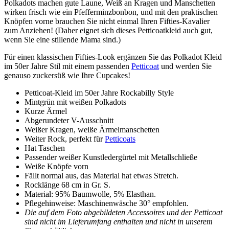
Polkadots machen gute Laune, Weiß an Kragen und Manschetten
wirken frisch wie ein Pfefferminzbonbon, und mit den praktischen
Knöpfen vorne brauchen Sie nicht einmal Ihren Fifties-Kavalier
zum Anziehen! (Daher eignet sich dieses Petticoatkleid auch gut,
wenn Sie eine stillende Mama sind.)
Für einen klassischen Fifties-Look ergänzen Sie das Polkadot Kleid
im 50er Jahre Stil mit einem passenden
Petticoat
und werden Sie
genauso zuckersüß wie Ihre Cupcakes!
Petticoat-Kleid im 50er Jahre Rockabilly Style
Mintgrün mit weißen Polkadots
Kurze Ärmel
Abgerundeter V-Ausschnitt
Weißer Kragen, weiße Ärmelmanschetten
Weiter Rock, perfekt für
Petticoats
Hat Taschen
Passender weißer Kunstledergürtel mit Metallschließe
Weiße Knöpfe vorn
Fällt normal aus, das Material hat etwas Stretch.
Rocklänge 68 cm in Gr. S.
Material: 95% Baumwolle, 5% Elasthan.
Pflegehinweise: Maschinenwäsche 30° empfohlen.
Die auf dem Foto abgebildeten Accessoires und der Petticoat
sind nicht im Lieferumfang enthalten und nicht in unserem