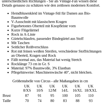
unterschiedlichen Richtungen - Sie als Vintage-Fan wissen diese
Details genauso zu schätzen wie den zeitlosen modernen Komfort.
Hemdblusenkleid im Vintage-Stil für Damen aus Bio-
Baumwolle
V-Ausschnitt mit klassischem Kragen
Figurbetontes Oberteil mit Knopfleiste vorn
Kurze Flügelärmel
Rock in A-Linie
Gürtelschlaufen, passender Bindegürtel aus Stoff
Mit Taschen
Seitlicher Reißverschluss
Rot mit feinen weißen Streifen, verschiedene Stoffrichtungen
an Oberteil, Kragen und Rock
Fällt normal aus, das Material hat wenig Stretch
Rocklänge 73 cm in Gr. S
Material: 97% Baumwolle, 3% Elasthan
Pflegehinweise: Maschinenwäsche 40°, nicht bleichen.
Größentabelle von Circus - alle Maßangaben in cm
UK
UK
UK
UK
UK
UK
8/XS
10/S
12/M
14/L
16/XL
18/XXL
Brust
87
91
95
100
105
110
Taille
70
74
80
83
88
93