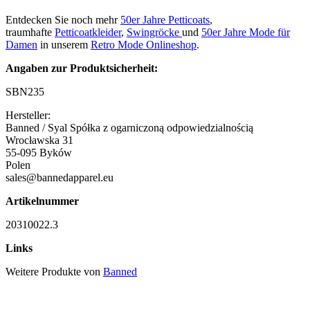
Entdecken Sie noch mehr
50er Jahre Petticoats
,
traumhafte
Petticoatkleider
,
Swingröcke
und
50er Jahre Mode für
Damen
in unserem
Retro Mode Onlineshop
.
Angaben zur Produktsicherheit:
SBN235
Hersteller:
Banned / Syal Spółka z ogarniczoną odpowiedzialnością
Wrocławska 31
55-095 Byków
Polen
sales@bannedapparel.eu
Artikelnummer
20310022.3
Links
Weitere Produkte von
Banned