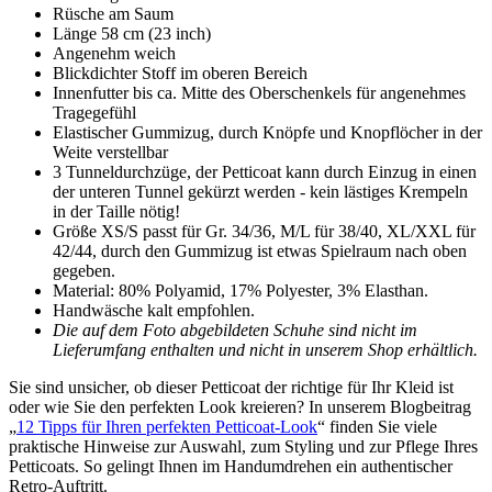
Rüsche am Saum
Länge 58 cm (23 inch)
Angenehm weich
Blickdichter Stoff im oberen Bereich
Innenfutter bis ca. Mitte des Oberschenkels für angenehmes
Tragegefühl
Elastischer Gummizug, durch Knöpfe und Knopflöcher in der
Weite verstellbar
3 Tunneldurchzüge, der Petticoat kann durch Einzug in einen
der unteren Tunnel gekürzt werden - kein lästiges Krempeln
in der Taille nötig!
Größe XS/S passt für Gr. 34/36, M/L für 38/40, XL/XXL für
42/44, durch den Gummizug ist etwas Spielraum nach oben
gegeben.
Material: 80% Polyamid, 17% Polyester, 3% Elasthan.
Handwäsche kalt empfohlen.
Die auf dem Foto abgebildeten Schuhe sind nicht im
Lieferumfang enthalten und nicht in unserem Shop erhältlich.
Sie sind unsicher, ob dieser Petticoat der richtige für Ihr Kleid ist
oder wie Sie den perfekten Look kreieren? In unserem Blogbeitrag
„
12 Tipps für Ihren perfekten Petticoat-Look
“ finden Sie viele
praktische Hinweise zur Auswahl, zum Styling und zur Pflege Ihres
Petticoats. So gelingt Ihnen im Handumdrehen ein authentischer
Retro-Auftritt.