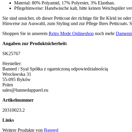
Material: 80% Polyamid, 17% Polyester, 3% Elasthan.
Pflegehinweise: Handwäsche kalt, bitte keinen Weichspüler v
Sie sind unsicher, ob dieser Petticoat der richtige für Ihr Kleid ist o
Hinweise zur Auswahl, zum Styling und zur Pflege Ihres Petticoats. 
Shoppen Sie in unserem
Retro Mode Onlineshop
noch mehr
Damenmo
Angaben zur Produktsicherheit:
SK25767
Hersteller:
Banned / Syal Spółka z ogarniczoną odpowiedzialnością
Wrocławska 31
55-095 Byków
Polen
sales@bannedapparel.eu
Artikelnummer
20310023.2
Links
Weitere Produkte von
Banned