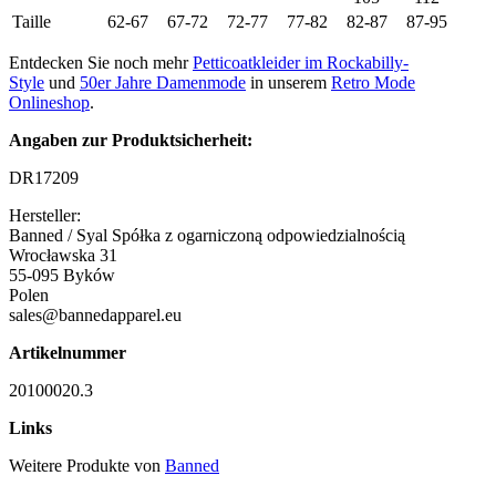
Taille
62-67
67-72
72-77
77-82
82-87
87-95
Entdecken Sie noch mehr
Petticoatkleider im Rockabilly-
Style
und
50er Jahre Damenmode
in unserem
Retro Mode
Onlineshop
.
Angaben zur Produktsicherheit:
DR17209
Hersteller:
Banned / Syal Spółka z ogarniczoną odpowiedzialnością
Wrocławska 31
55-095 Byków
Polen
sales@bannedapparel.eu
Artikelnummer
20100020.3
Links
Weitere Produkte von
Banned