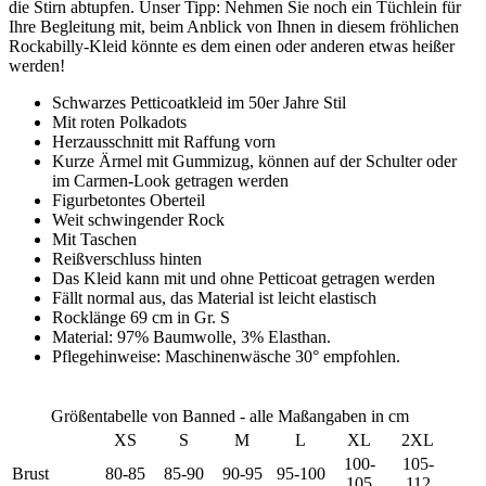
die Stirn abtupfen. Unser Tipp: Nehmen Sie noch ein Tüchlein für
Ihre Begleitung mit, beim Anblick von Ihnen in diesem fröhlichen
Rockabilly-Kleid könnte es dem einen oder anderen etwas heißer
werden!
Schwarzes Petticoatkleid im 50er Jahre Stil
Mit roten Polkadots
Herzausschnitt mit Raffung vorn
Kurze Ärmel mit Gummizug, können auf der Schulter oder
im Carmen-Look getragen werden
Figurbetontes Oberteil
Weit schwingender Rock
Mit Taschen
Reißverschluss hinten
Das Kleid kann mit und ohne Petticoat getragen werden
Fällt normal aus, das Material ist leicht elastisch
Rocklänge 69 cm in Gr. S
Material: 97% Baumwolle, 3% Elasthan.
Pflegehinweise: Maschinenwäsche 30° empfohlen.
Größentabelle von Banned - alle Maßangaben in cm
XS
S
M
L
XL
2XL
100-
105-
Brust
80-85
85-90
90-95
95-100
105
112