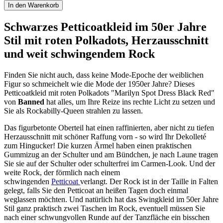
In den Warenkorb
Schwarzes Petticoatkleid im 50er Jahre
Stil mit roten Polkadots, Herzausschnitt
und weit schwingendem Rock
Finden Sie nicht auch, dass keine Mode-Epoche der weiblichen
Figur so schmeichelt wie die Mode der 1950er Jahre? Dieses
Petticoatkleid mit roten Polkadots "Marilyn Spot Dress Black Red"
von
Banned
hat alles, um Ihre Reize ins rechte Licht zu setzen und
Sie als Rockabilly-Queen strahlen zu lassen.
Das figurbetonte Oberteil hat einen raffinierten, aber nicht zu tiefen
Herzausschnitt mit schöner Raffung vorn - so wird Ihr Dekolleté
zum Hingucker! Die kurzen Ärmel haben einen praktischen
Gummizug an der Schulter und am Bündchen, je nach Laune tragen
Sie sie auf der Schulter oder schulterfrei im Carmen-Look. Und der
weite Rock, der förmlich nach einem
schwingenden
Petticoat
verlangt. Der Rock ist in der Taille in Falten
gelegt, falls Sie den Petticoat an heißen Tagen doch einmal
weglassen möchten. Und natürlich hat das Swingkleid im 50er Jahre
Stil ganz praktisch zwei Taschen im Rock, eventuell müssen Sie
nach einer schwungvollen Runde auf der Tanzfläche ein bisschen