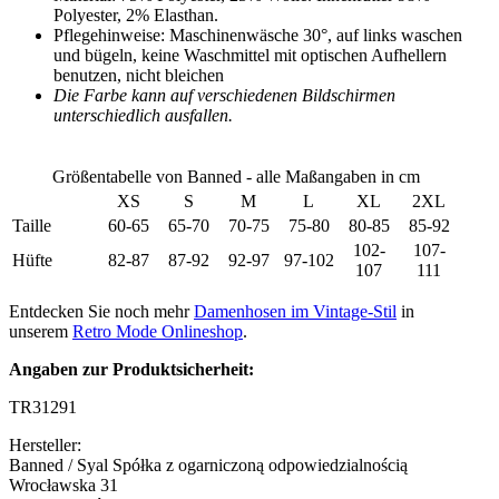
Polyester, 2% Elasthan.
Pflegehinweise: Maschinenwäsche 30°, auf links waschen
und bügeln, keine Waschmittel mit optischen Aufhellern
benutzen, nicht bleichen
Die Farbe kann auf verschiedenen Bildschirmen
unterschiedlich ausfallen.
Größentabelle von Banned - alle Maßangaben in cm
XS
S
M
L
XL
2XL
Taille
60-65
65-70
70-75
75-80
80-85
85-92
102-
107-
Hüfte
82-87
87-92
92-97
97-102
107
111
Entdecken Sie noch mehr
Damenhosen im Vintage-Stil
in
unserem
Retro Mode Onlineshop
.
Angaben zur Produktsicherheit:
TR31291
Hersteller:
Banned / Syal Spółka z ogarniczoną odpowiedzialnością
Wrocławska 31