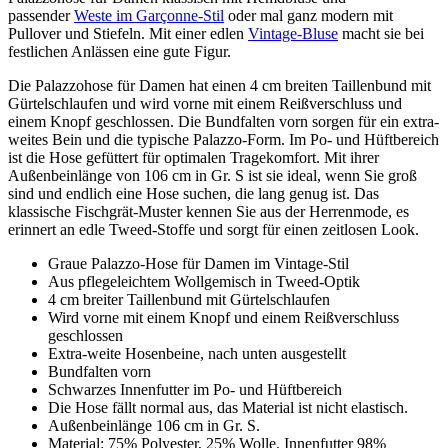
passender
Weste im Garçonne-Stil
oder mal ganz modern mit
Pullover und Stiefeln. Mit einer edlen
Vintage-Bluse
macht sie bei
festlichen Anlässen eine gute Figur.
Die Palazzohose für Damen hat einen 4 cm breiten Taillenbund mit
Gürtelschlaufen und wird vorne mit einem Reißverschluss und
einem Knopf geschlossen. Die Bundfalten vorn sorgen für ein extra-
weites Bein und die typische Palazzo-Form. Im Po- und Hüftbereich
ist die Hose gefüttert für optimalen Tragekomfort. Mit ihrer
Außenbeinlänge von 106 cm in Gr. S ist sie ideal, wenn Sie groß
sind und endlich eine Hose suchen, die lang genug ist. Das
klassische Fischgrät-Muster kennen Sie aus der Herrenmode, es
erinnert an edle Tweed-Stoffe und sorgt für einen zeitlosen Look.
Graue Palazzo-Hose für Damen im Vintage-Stil
Aus pflegeleichtem Wollgemisch in Tweed-Optik
4 cm breiter Taillenbund mit Gürtelschlaufen
Wird vorne mit einem Knopf und einem Reißverschluss
geschlossen
Extra-weite Hosenbeine, nach unten ausgestellt
Bundfalten vorn
Schwarzes Innenfutter im Po- und Hüftbereich
Die Hose fällt normal aus, das Material ist nicht elastisch.
Außenbeinlänge 106 cm in Gr. S.
Material: 75% Polyester, 25% Wolle. Innenfutter 98%