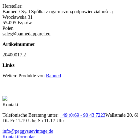
Hersteller:
Banned / Syal Spółka z ogarniczoną odpowiedzialnością
Wrocławska 31
55-095 Byków
Polen
sales@bannedapparel.eu
Artikelnummer
20400017.2
Links
Weitere Produkte von
Banned
Kontakt
Telefonische Beratung unter:
+49 (0)69 - 90 43 7223
Wallstraße 20, 6
Di- Fr 11-19 Uhr, Sa 11-17 Uhr
info@peggysuevintage.de
Kontaktformular