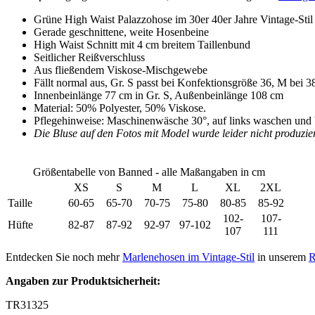
Grüne High Waist Palazzohose im 30er 40er Jahre Vintage-Stil
Gerade geschnittene, weite Hosenbeine
High Waist Schnitt mit 4 cm breitem Taillenbund
Seitlicher Reißverschluss
Aus fließendem Viskose-Mischgewebe
Fällt normal aus, Gr. S passt bei Konfektionsgröße 36, M bei 38
Innenbeinlänge 77 cm in Gr. S, Außenbeinlänge 108 cm
Material: 50% Polyester, 50% Viskose.
Pflegehinweise: Maschinenwäsche 30°, auf links waschen und 
Die Bluse auf den Fotos mit Model wurde leider nicht produzier
Größentabelle von Banned - alle Maßangaben in cm
XS
S
M
L
XL
2XL
Taille
60-65
65-70
70-75
75-80
80-85
85-92
102-
107-
Hüfte
82-87
87-92
92-97
97-102
107
111
Entdecken Sie noch mehr
Marlenehosen im Vintage-Stil
in unserem
R
Angaben zur Produktsicherheit:
TR31325