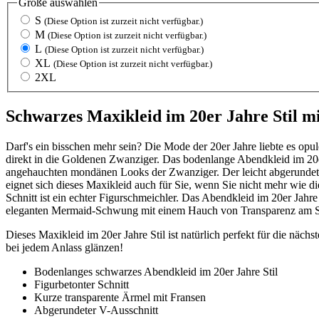
Größe
auswählen
S
(Diese Option ist zurzeit nicht verfügbar.)
M
(Diese Option ist zurzeit nicht verfügbar.)
L
(Diese Option ist zurzeit nicht verfügbar.)
XL
(Diese Option ist zurzeit nicht verfügbar.)
2XL
Schwarzes Maxikleid im 20er Jahre Stil m
Darf's ein bisschen mehr sein? Die Mode der 20er Jahre liebte es o
direkt in die Goldenen Zwanziger. Das bodenlange Abendkleid im 20er Ja
angehauchten mondänen Looks der Zwanziger. Der leicht abgerundete V
eignet sich dieses Maxikleid auch für Sie, wenn Sie nicht mehr wie di
Schnitt ist ein echter Figurschmeichler. Das Abendkleid im 20er Jah
eleganten Mermaid-Schwung mit einem Hauch von Transparenz am 
Dieses Maxikleid im 20er Jahre Stil ist natürlich perfekt für die näch
bei jedem Anlass glänzen!
Bodenlanges schwarzes Abendkleid im 20er Jahre Stil
Figurbetonter Schnitt
Kurze transparente Ärmel mit Fransen
Abgerundeter V-Ausschnitt