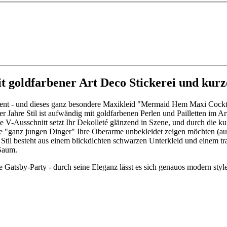
it goldfarbener Art Deco Stickerei und kur
pulent - und dieses ganz besondere Maxikleid "Mermaid Hem Maxi Cock
hre Stil ist aufwändig mit goldfarbenen Perlen und Pailletten im Art De
-Ausschnitt setzt Ihr Dekolleté glänzend in Szene, und durch die kur
e "ganz jungen Dinger" Ihre Oberarme unbekleidet zeigen möchten (auch 
re Stil besteht aus einem blickdichten schwarzen Unterkleid und einem
Saum.
ste Gatsby-Party - durch seine Eleganz lässt es sich genauos modern sty