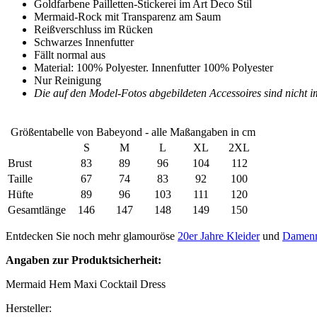
Goldfarbene Pailletten-Stickerei im Art Deco Stil
Mermaid-Rock mit Transparenz am Saum
Reißverschluss im Rücken
Schwarzes Innenfutter
Fällt normal aus
Material: 100% Polyester. Innenfutter 100% Polyester
Nur Reinigung
Die auf den Model-Fotos abgebildeten Accessoires sind nicht i
Größentabelle von Babeyond - alle Maßangaben in cm
S
M
L
XL
2XL
Brust
83
89
96
104
112
Taille
67
74
83
92
100
Hüfte
89
96
103
111
120
Gesamtlänge
146
147
148
149
150
Entdecken Sie noch mehr glamouröse
20er Jahre Kleider
und
Damenmo
Angaben zur Produktsicherheit:
Mermaid Hem Maxi Cocktail Dress
Hersteller: